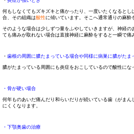
・
炎症が強いとき
何もしなくてもズキズキと痛かったり、一度いたくなるとし
合、その組織は
酸性
に傾いています。そこへ通常通りの麻酔
そのような場合は少しずつ量をふやしていきますが、神経の
ても痛みが取れない場合は直接神経に麻酔をすると一瞬で痛
・
歯根の周囲に膿たまっている場合や同様に病巣に膿がたま
膿がたまっている周囲にも炎症をおこしているので酸性にな
・骨が硬い場合
何年ものあいだ痛んだり和らいだりが続いている歯（がまん
にくくなります。
・下顎奥歯の治療