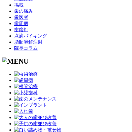
掲載
歯の痛み
歯医者
歯周病
歯磨剤
点滴バイキング
脂肪溶解注射
院長コラム