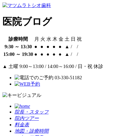
医院ブログ
診療時間
月
火
水
木
金
土
日
祝
9:30 ～ 13:30
●
●
●
●
●
▲
/
/
15:00 ～ 19:30
●
●
●
●
●
▲
/
/
▲
土曜 9:00～13:00 / 14:00～16:00 / 日・祝 休診
院長・スタッフ
院内ツアー
料金表
地図・診療時間