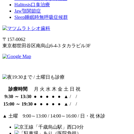
Halitosis
口臭治療
Jaw
顎関節症
Sleep
睡眠時無呼吸症候群
〒157-0062
東京都世田谷区南烏山6-4-3 タカラビル3F
診療時間
月
火
水
木
金
土
日
祝
9:30 ～ 13:30
●
●
●
●
●
▲
/
/
15:00 ～ 19:30
●
●
●
●
●
▲
/
/
▲
土曜 9:00～13:00 / 14:00～16:00 / 日・祝 休診