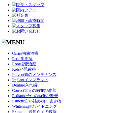
Caries
虫歯治療
Perio
歯周病
Root
根管治療
Kids
小児歯科
Prevent
歯のメンテナンス
Implant
インプラント
Denture
入れ歯
Correct
大人の歯並び改善
Pediatric
子供の歯並び改善
Esthetic
白い詰め物・被せ物
Whitening
ホワイトニング
Extraction
親知らずの抜歯