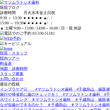
医院ブログ
診療時間
月
火
水
木
金
土
日
祝
9:30 ～ 13:30
●
●
●
●
●
▲
/
/
15:00 ～ 19:30
●
●
●
●
●
▲
/
/
▲
土曜 9:00～13:00 / 14:00～16:00 / 日・祝 休診
院長・スタッフ
院内ツアー
料金表
地図・診療時間
スタッフ募集
お問い合わせ
最近の投稿
インプラケア🦷 #マツムラトシオ歯科 #千歳烏山 歯医者
旅行や帰省前に歯のチェックを！ #マツムラトシオ歯科 #
ホワイトニング ＃マツムラトシオ歯科 ＃千歳烏山 歯医者
なぜ虫歯ができるのか？ ＃千歳烏山 ＃マツムラトシオ歯科
クリンプロクリアコーティング✨ ＃マツムラトシオ歯科 ＃