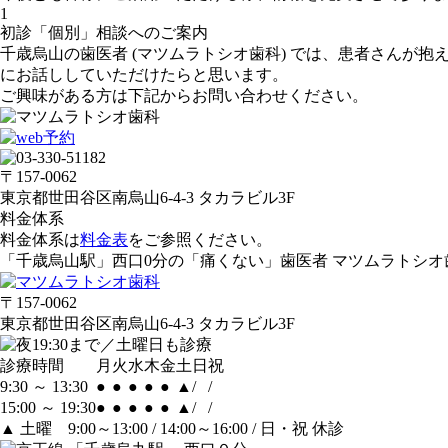
1
初診「個別」相談へのご案内
千歳烏山の歯医者 (マツムラトシオ歯科) では、患者さん
にお話ししていただけたらと思います。
ご興味がある方は下記からお問い合わせください。
〒157-0062
東京都世田谷区南烏山6-4-3 タカラビル3F
料金体系
料金体系は
料金表
をご参照ください。
「千歳烏山駅」西口0分の「痛くない」歯医者 マツムラトシオ
〒157-0062
東京都世田谷区南烏山6-4-3 タカラビル3F
診療時間
月
火
水
木
金
土
日
祝
9:30 ～ 13:30
●
●
●
●
●
▲
/
/
15:00 ～ 19:30
●
●
●
●
●
▲
/
/
▲
土曜 9:00～13:00 / 14:00～16:00 / 日・祝 休診