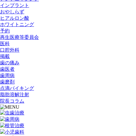
インプラント
おやしらず
ヒアルロン酸
ホワイトニング
予約
再生医療等委員会
医科
口腔外科
掲載
歯の痛み
歯医者
歯周病
歯磨剤
点滴バイキング
脂肪溶解注射
院長コラム