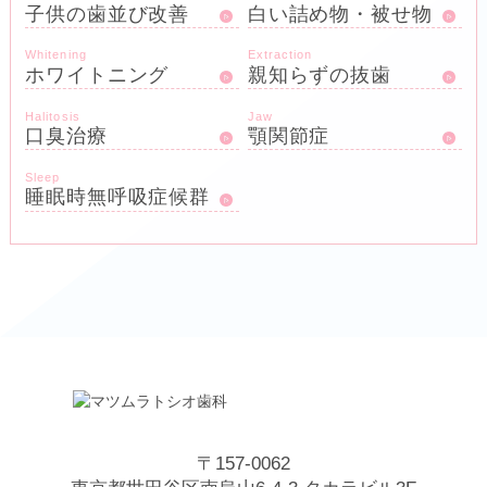
子供の歯並び改善
白い詰め物・被せ物
Whitening
Extraction
ホワイトニング
親知らずの抜歯
Halitosis
Jaw
口臭治療
顎関節症
Sleep
睡眠時無呼吸症候群
〒157-0062