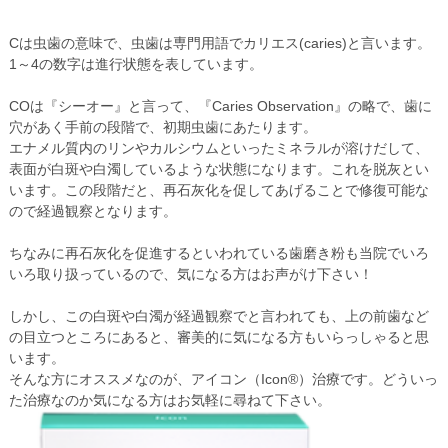
Cは虫歯の意味で、虫歯は専門用語でカリエス(caries)と言います。
1～4の数字は進行状態を表しています。
COは『シーオー』と言って、『Caries Observation』の略で、歯に
穴があく手前の段階で、初期虫歯にあたります。
エナメル質内のリンやカルシウムといったミネラルが溶けだして、
表面が白斑や白濁しているような状態になります。これを脱灰とい
います。この段階だと、再石灰化を促してあげることで修復可能な
ので経過観察となります。
ちなみに再石灰化を促進するといわれている歯磨き粉も当院でいろ
いろ取り扱っているので、気になる方はお声がけ下さい！
しかし、この白斑や白濁が経過観察でと言われても、上の前歯など
の目立つところにあると、審美的に気になる方もいらっしゃると思
います。
そんな方にオススメなのが、アイコン（Icon®）治療です。どういっ
た治療なのか気になる方はお気軽に尋ねて下さい。