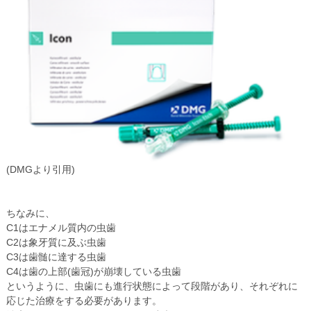
(DMGより引用)
ちなみに、
C1はエナメル質内の虫歯
C2は象牙質に及ぶ虫歯
C3は歯髄に達する虫歯
C4は歯の上部(歯冠)が崩壊している虫歯
というように、虫歯にも進行状態によって段階があり、それぞれに
応じた治療をする必要があります。