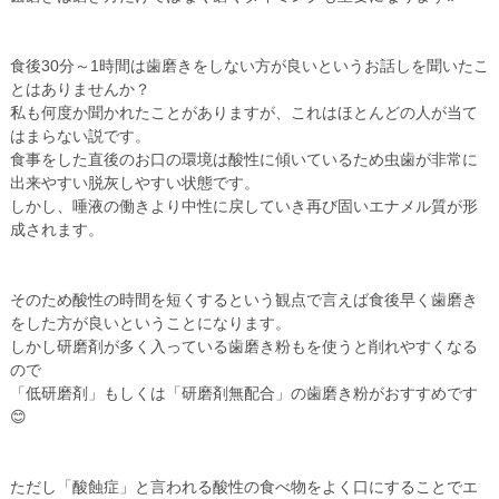
食後30分～1時間は歯磨きをしない方が良いというお話しを聞いたこ
とはありませんか？
私も何度か聞かれたことがありますが、これはほとんどの人が当て
はまらない説です。
食事をした直後のお口の環境は酸性に傾いているため虫歯が非常に
出来やすい脱灰しやすい状態です。
しかし、唾液の働きより中性に戻していき再び固いエナメル質が形
成されます。
そのため酸性の時間を短くするという観点で言えば食後早く歯磨き
をした方が良いということになります。
しかし研磨剤が多く入っている歯磨き粉もを使うと削れやすくなる
ので
「低研磨剤」
もしくは
「研磨剤無配合」
の歯磨き粉がおすすめです
😊
ただし
「酸蝕症」
と言われる酸性の食べ物をよく口にすることでエ