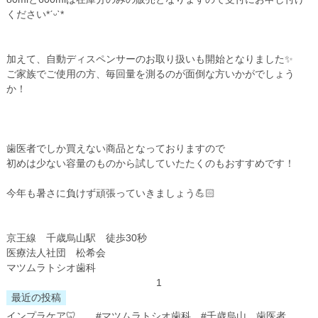
ください*ˊᵕˋ*
加えて、自動ディスペンサーのお取り扱いも開始となりました✨
ご家族でご使用の方、毎回量を測るのが面倒な方いかがでしょう
か！
歯医者でしか買えない商品となっておりますので
初めは少ない容量のものから試していたたくのもおすすめです！
今年も暑さに負けず頑張っていきましょう💪🏻
京王線 千歳烏山駅 徒歩30秒
医療法人社団 松希会
マツムラトシオ歯科
1
最近の投稿
インプラケア🦷 #マツムラトシオ歯科 #千歳烏山 歯医者