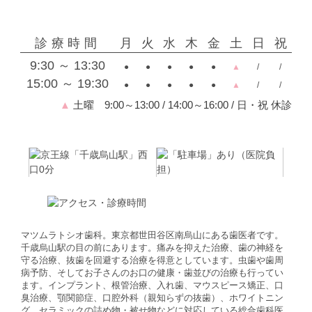
診療時間
月
火
水
木
金
土
日
祝
9:30 ～ 13:30
●
●
●
●
●
▲
/
/
15:00 ～ 19:30
●
●
●
●
●
▲
/
/
▲
土曜 9:00～13:00 / 14:00～16:00 / 日・祝 休診
マツムラトシオ歯科。東京都世田谷区南烏山にある歯医者です。
千歳烏山駅の目の前にあります。痛みを抑えた治療、歯の神経を
守る治療、抜歯を回避する治療を得意としています。虫歯や歯周
病予防、そしてお子さんのお口の健康・歯並びの治療も行ってい
ます。インプラント、根管治療、入れ歯、マウスピース矯正、口
臭治療、顎関節症、口腔外科（親知らずの抜歯）、ホワイトニン
グ、セラミックの詰め物・被せ物などに対応している総合歯科医