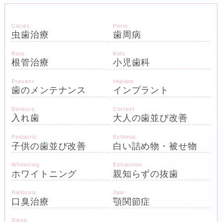
Caries
Perio
虫歯治療
歯周病
Root
Kids
根管治療
小児歯科
Prevent
Implant
歯のメンテナンス
インプラント
Denture
Correct
入れ歯
大人の歯並び改善
Pediatric
Esthetic
子供の歯並び改善
白い詰め物・被せ物
Whitening
Extraction
ホワイトニング
親知らずの抜歯
Halitosis
Jaw
口臭治療
顎関節症
Sleep