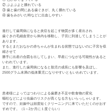
② ぶよぶよと腫れている
③ 歯と歯の間にある歯ぐきが、丸く腫れている
④ 歯をみがいた時などに出血しやすい
進行して歯周病になると炎症を起こす物質が多く産出され
歯ぐきの毛細血管から体内を移動し、子宮に到達してしまうことが
あります。
するとまだおなかの赤ちゃんが生まれる状態ではないのに子宮を収
縮させて
勝手に出産の合図を出してしまい、早産につながる可能性があると
いわれています。
また、進行した歯周病になると胎児の成長にも影響を及ぼし、
2500グラム未満の低体重児になりやすいともいわれています。
患者様によってはつわりによる歯磨き不足や飲食物の変化
嘔吐などにより虫歯のリスクが髙くなる方もいらっしゃいます。
ですので、妊娠中は頻度短くクリーニングに来ていただくのがおす
すめです。（1～2か月に１度ぐらい）