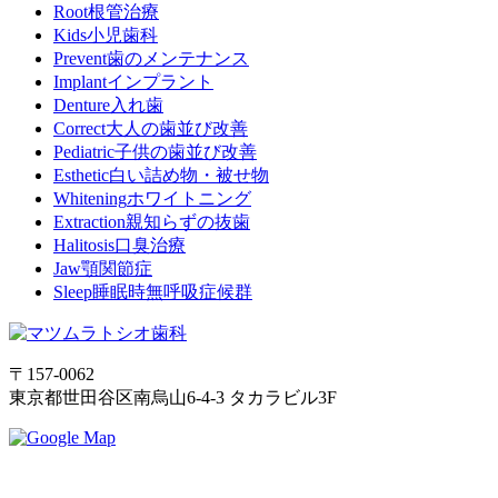
Root
根管治療
Kids
小児歯科
Prevent
歯のメンテナンス
Implant
インプラント
Denture
入れ歯
Correct
大人の歯並び改善
Pediatric
子供の歯並び改善
Esthetic
白い詰め物・被せ物
Whitening
ホワイトニング
Extraction
親知らずの抜歯
Halitosis
口臭治療
Jaw
顎関節症
Sleep
睡眠時無呼吸症候群
〒157-0062
東京都世田谷区南烏山6-4-3 タカラビル3F