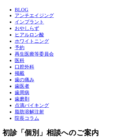
BLOG
アンチエイジング
インプラント
おやしらず
ヒアルロン酸
ホワイトニング
予約
再生医療等委員会
医科
口腔外科
掲載
歯の痛み
歯医者
歯周病
歯磨剤
点滴バイキング
脂肪溶解注射
院長コラム
初診「個別」相談へのご案内