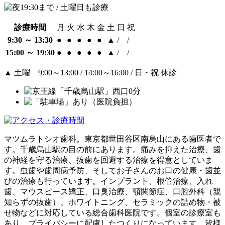
診療時間
月
火
水
木
金
土
日
祝
9:30 ～ 13:30
●
●
●
●
●
▲
/
/
15:00 ～ 19:30
●
●
●
●
●
▲
/
/
▲
土曜 9:00～13:00 / 14:00～16:00 / 日・祝 休診
マツムラトシオ歯科。東京都世田谷区南烏山にある歯医者で
す。千歳烏山駅の目の前にあります。痛みを抑えた治療、歯
の神経を守る治療、抜歯を回避する治療を得意としていま
す。虫歯や歯周病予防、そしてお子さんのお口の健康・歯並
びの治療も行っています。インプラント、根管治療、入れ
歯、マウスピース矯正、口臭治療、顎関節症、口腔外科（親
知らずの抜歯）、ホワイトニング、セラミックの詰め物・被
せ物などに対応している総合歯科医院です。個室の診療室も
あり、プライバシーに配慮したつくりになっています。皆様