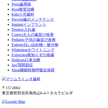
Perio
歯周病
Root
根管治療
Kids
小児歯科
Prevent
歯のメンテナンス
Implant
インプラント
Denture
入れ歯
Correct
大人の歯並び改善
Pediatric
子供の歯並び改善
Esthetic
白い詰め物・被せ物
Whitening
ホワイトニング
Extraction
親知らずの抜歯
Halitosis
口臭治療
Jaw
顎関節症
Sleep
睡眠時無呼吸症候群
〒157-0062
東京都世田谷区南烏山6-4-3 タカラビル3F