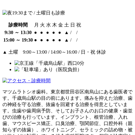
診療時間
月
火
水
木
金
土
日
祝
9:30 ～ 13:30
●
●
●
●
●
▲
/
/
15:00 ～ 19:30
●
●
●
●
●
▲
/
/
▲
土曜 9:00～13:00 / 14:00～16:00 / 日・祝 休診
マツムラトシオ歯科。東京都世田谷区南烏山にある歯医者で
す。千歳烏山駅の目の前にあります。痛みを抑えた治療、歯
の神経を守る治療、抜歯を回避する治療を得意としていま
す。虫歯や歯周病予防、そしてお子さんのお口の健康・歯並
びの治療も行っています。インプラント、根管治療、入れ
歯、マウスピース矯正、口臭治療、顎関節症、口腔外科（親
知らずの抜歯）、ホワイトニング、セラミックの詰め物・被