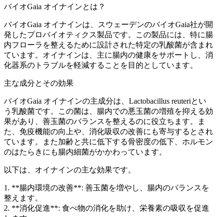
バイオGaia オイナインとは？
バイオGaia オイナインは、スウェーデンのバイオGaia社が開
発したプロバイオティクス製品です。この製品には、特に腸
内フローラを整えるために設計された特定の乳酸菌が含まれ
ています。オイナインは、主に腸内の健康をサポートし、消
化器系のトラブルを軽減することを目的としています。
主な成分とその効果
バイオGaia オイナインの主成分は、Lactobacillus reuteriとい
う乳酸菌です。この菌は、腸内での悪玉菌の増殖を抑える効
果があり、善玉菌のバランスを整えるのに役立ちます。ま
た、免疫機能の向上や、消化吸収の改善にも寄与するとされ
ています。また加齢と共に低下する骨密度の低下、ホルモン
のはたらきにも腸内細菌がかかわっています。
以下は、オイナインの主な効果です。
1. **腸内環境の改善**: 善玉菌を増やし、腸内のバランスを
整えます。
2. **消化促進**: 食べ物の消化を助け、栄養素の吸収を促進