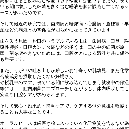
高齢になると飲み込む機能（嚥下機能）が低下するため、寝て
いる間に増加した細菌を多く含む唾液を肺に誤嚥し亡くなるケ
ースが多いためです。
そして最近の研究では、歯周病と糖尿病・心臓病・脳梗塞・早
産などの病気との関係性が明らかになってきています。
歯を失う原因・お口のトラプルである虫歯・歯周病、口臭・誤
嚥性肺炎・口腔カンジダ症などの多くは、口の中の細菌が原
因。菌を増やさないためには、口腔ケアによる清浄と共に保湿
も重要です。
また、うがいや吐き出しが難しいお年寄りや乳幼児、また化学
合成成分を摂取したくない妊場さん
や授乳中のママ、寝ている間に飲み込んでしまう就寝中の保湿
等には、口腔内細菌にアプローチしながらも、体内吸収しても
安全な口腔ケアが求められます。
そして安心・効果的・簡単ケアで、ケアする側の負担も軽減す
ることも大事なことです。
オーラルピースは歯磨き粉に入っている化学物質を含まない為