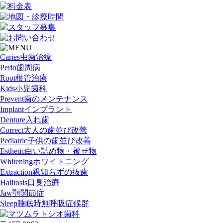
Caries
虫歯治療
Perio
歯周病
Root
根管治療
Kids
小児歯科
Prevent
歯のメンテナンス
Implant
インプラント
Denture
入れ歯
Correct
大人の歯並び改善
Pediatric
子供の歯並び改善
Esthetic
白い詰め物・被せ物
Whitening
ホワイトニング
Extraction
親知らずの抜歯
Halitosis
口臭治療
Jaw
顎関節症
Sleep
睡眠時無呼吸症候群