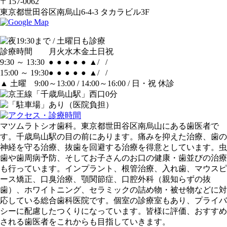
〒157-0062
東京都世田谷区南烏山6-4-3 タカラビル3F
診療時間
月
火
水
木
金
土
日
祝
9:30 ～ 13:30
●
●
●
●
●
▲
/
/
15:00 ～ 19:30
●
●
●
●
●
▲
/
/
▲
土曜 9:00～13:00 / 14:00～16:00 / 日・祝 休診
マツムラトシオ歯科。東京都世田谷区南烏山にある歯医者で
す。千歳烏山駅の目の前にあります。痛みを抑えた治療、歯の
神経を守る治療、抜歯を回避する治療を得意としています。虫
歯や歯周病予防、そしてお子さんのお口の健康・歯並びの治療
も行っています。インプラント、根管治療、入れ歯、マウスピ
ース矯正、口臭治療、顎関節症、口腔外科（親知らずの抜
歯）、ホワイトニング、セラミックの詰め物・被せ物などに対
応している総合歯科医院です。個室の診療室もあり、プライバ
シーに配慮したつくりになっています。皆様に評価、おすすめ
される歯医者をこれからも目指していきます。