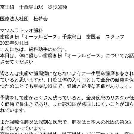
京王線 千歳烏山駅 徒歩30秒
医療法人社団 松希会
マツムラトシオ歯科
歯磨き粉『オーラルピース』千歳烏山 歯医者 スタッフ
2023年6月1日
こんにちは。歯科助手のaです。
本日は、体に優しい歯磨き粉『オーラルピース』についてお話
させてください。
皆さんは虫歯や歯周病にならないように一生懸命歯磨きをされ
ていると思いますが、口腔は体の入り口として全身の健康を保
つためにとても重要な器官で、健康と密接な関係があります。
予防をして歯がたくさん残っていると、全身疾患のリスクが低
く健康で長生きであり、また認知症が発症しにくいことが知ら
れています。
また誤嚥性肺炎は深刻な疾患で、肺炎は日本人の死因の第3位
までになっています。