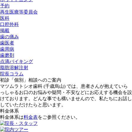
予約
再生医療等委員会
医科
口腔外科
掲載
歯の痛み
歯医者
歯周病
歯磨剤
点滴バイキング
脂肪溶解注射
院長コラム
初診「個別」相談へのご案内
マツムラトシオ歯科 (千歳烏山) では、患者さんが抱えていら
っしゃるお口のお悩みや疑問・不安などにお応えする機会を設
けております。どんな事でも構いませんので、私たちにお話し
していただけたらと思います。
料金体系
料金体系は
料金表
をご参照ください。