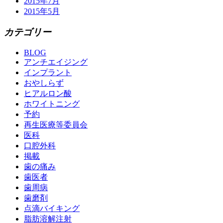
2015年7月
2015年5月
カテゴリー
BLOG
アンチエイジング
インプラント
おやしらず
ヒアルロン酸
ホワイトニング
予約
再生医療等委員会
医科
口腔外科
掲載
歯の痛み
歯医者
歯周病
歯磨剤
点滴バイキング
脂肪溶解注射