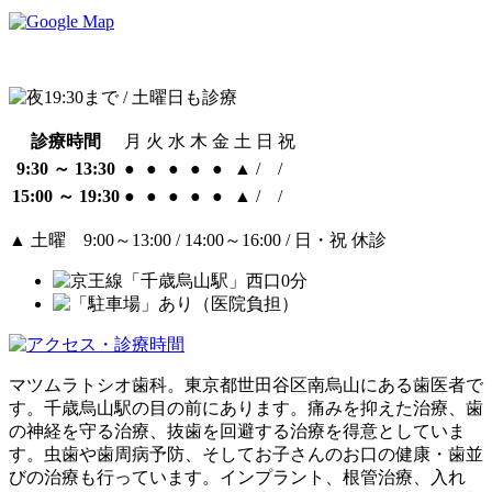
診療時間
月
火
水
木
金
土
日
祝
9:30 ～ 13:30
●
●
●
●
●
▲
/
/
15:00 ～ 19:30
●
●
●
●
●
▲
/
/
▲
土曜 9:00～13:00 / 14:00～16:00 / 日・祝 休診
マツムラトシオ歯科。東京都世田谷区南烏山にある歯医者で
す。千歳烏山駅の目の前にあります。痛みを抑えた治療、歯
の神経を守る治療、抜歯を回避する治療を得意としていま
す。虫歯や歯周病予防、そしてお子さんのお口の健康・歯並
びの治療も行っています。インプラント、根管治療、入れ