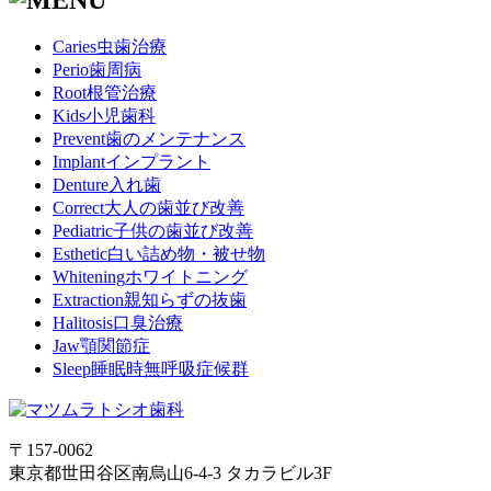
Caries
虫歯治療
Perio
歯周病
Root
根管治療
Kids
小児歯科
Prevent
歯のメンテナンス
Implant
インプラント
Denture
入れ歯
Correct
大人の歯並び改善
Pediatric
子供の歯並び改善
Esthetic
白い詰め物・被せ物
Whitening
ホワイトニング
Extraction
親知らずの抜歯
Halitosis
口臭治療
Jaw
顎関節症
Sleep
睡眠時無呼吸症候群
〒157-0062
東京都世田谷区南烏山6-4-3 タカラビル3F