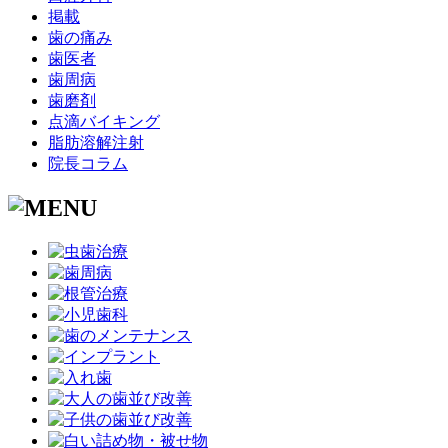
掲載
歯の痛み
歯医者
歯周病
歯磨剤
点滴バイキング
脂肪溶解注射
院長コラム