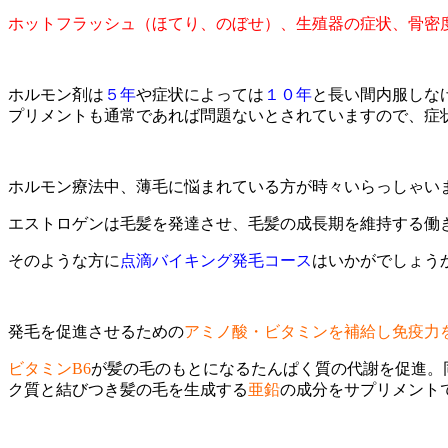
ホットフラッシュ（ほてり、のぼせ）、生殖器の症状、骨密
ホルモン剤は
５年
や症状によっては
１０年
と長い間内服しな
プリメントも通常であれば問題ないとされていますので、症
ホルモン療法中、薄毛に悩まれている方が時々いらっしゃい
エストロゲンは毛髪を発達させ、毛髪の成長期を維持する働
そのような方に
点滴バイキング発毛コース
はいかがでしょう
発毛を促進させるための
アミノ酸・ビタミンを補給し免疫力
ビタミンB6
が髪の毛のもとになるたんぱく質の代謝を促進。
ク質と結びつき髪の毛を生成する
亜鉛
の成分をサプリメント