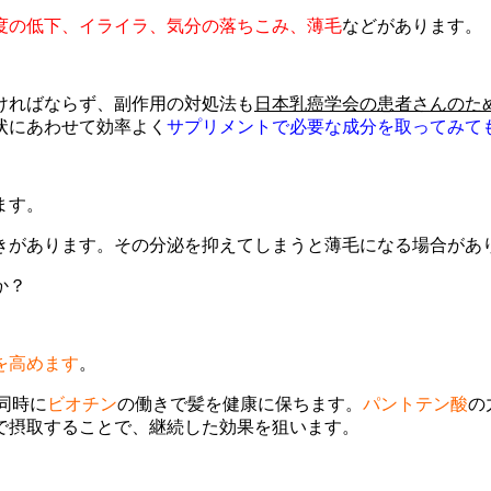
度の低下、イライラ、気分の落ちこみ、薄毛
などがあります。
ければならず、副作用の対処法も
日本乳癌学会の患者さんのた
状にあわせて効率よく
サプリメントで必要な成分を取ってみて
ます。
きがあります。その分泌を抑えてしまうと薄毛になる場合があ
か？
を高めます
。
同時に
ビオチン
の働きで髪を健康に保ちます。
パントテン酸
の
で摂取することで、継続した効果を狙います。