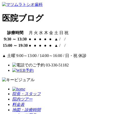
医院ブログ
診療時間
月
火
水
木
金
土
日
祝
9:30 ～ 13:30
●
●
●
●
●
▲
/
/
15:00 ～ 19:30
●
●
●
●
●
▲
/
/
▲
土曜 9:00～13:00 / 14:00～16:00 / 日・祝 休診
院長・スタッフ
院内ツアー
料金表
地図・診療時間