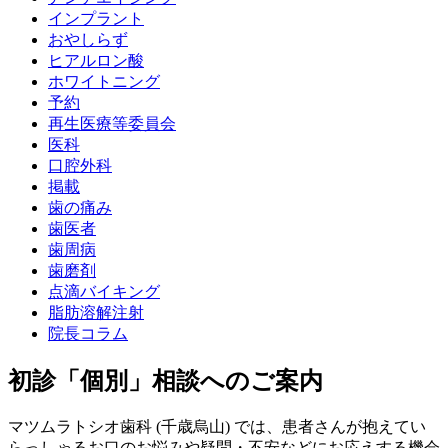
インプラント
おやしらず
ヒアルロン酸
ホワイトニング
予約
再生医療等委員会
医科
口腔外科
掲載
歯の痛み
歯医者
歯周病
歯磨剤
点滴バイキング
脂肪溶解注射
院長コラム
初診「個別」相談へのご案内
マツムラトシオ歯科 (千歳烏山) では、患者さんが抱えてい
らっしゃるお口のお悩みや疑問・不安などにお応えする機会