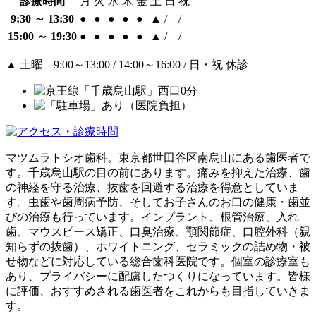
診療時間
月
火
水
木
金
土
日
祝
9:30 ～ 13:30
●
●
●
●
●
▲
/
/
15:00 ～ 19:30
●
●
●
●
●
▲
/
/
▲
土曜 9:00～13:00 / 14:00～16:00 / 日・祝 休診
マツムラトシオ歯科。東京都世田谷区南烏山にある歯医者で
す。千歳烏山駅の目の前にあります。痛みを抑えた治療、歯
の神経を守る治療、抜歯を回避する治療を得意としていま
す。虫歯や歯周病予防、そしてお子さんのお口の健康・歯並
びの治療も行っています。インプラント、根管治療、入れ
歯、マウスピース矯正、口臭治療、顎関節症、口腔外科（親
知らずの抜歯）、ホワイトニング、セラミックの詰め物・被
せ物などに対応している総合歯科医院です。個室の診療室も
あり、プライバシーに配慮したつくりになっています。皆様
に評価、おすすめされる歯医者をこれからも目指していきま
す。