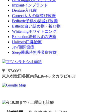
Implant
インプラント
Denture
入れ歯
Correct
大人の歯並び改善
Pediatric
子供の歯並び改善
Esthetic
白い詰め物・被せ物
Whitening
ホワイトニング
Extraction
親知らずの抜歯
Halitosis
口臭治療
Jaw
顎関節症
Sleep
睡眠時無呼吸症候群
〒157-0062
東京都世田谷区南烏山6-4-3 タカラビル3F