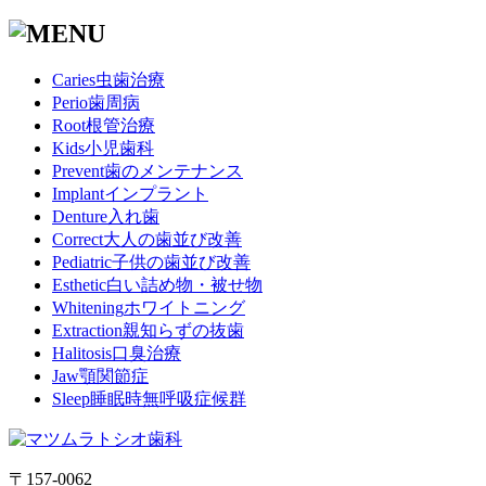
Caries
虫歯治療
Perio
歯周病
Root
根管治療
Kids
小児歯科
Prevent
歯のメンテナンス
Implant
インプラント
Denture
入れ歯
Correct
大人の歯並び改善
Pediatric
子供の歯並び改善
Esthetic
白い詰め物・被せ物
Whitening
ホワイトニング
Extraction
親知らずの抜歯
Halitosis
口臭治療
Jaw
顎関節症
Sleep
睡眠時無呼吸症候群
〒157-0062