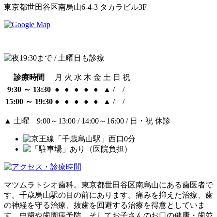
東京都世田谷区南烏山6-4-3 タカラビル3F
診療時間
月
火
水
木
金
土
日
祝
9:30 ～ 13:30
●
●
●
●
●
▲
/
/
15:00 ～ 19:30
●
●
●
●
●
▲
/
/
▲
土曜 9:00～13:00 / 14:00～16:00 / 日・祝 休診
マツムラトシオ歯科。東京都世田谷区南烏山にある歯医者で
す。千歳烏山駅の目の前にあります。痛みを抑えた治療、歯
の神経を守る治療、抜歯を回避する治療を得意としていま
す。虫歯や歯周病予防、そしてお子さんのお口の健康・歯並