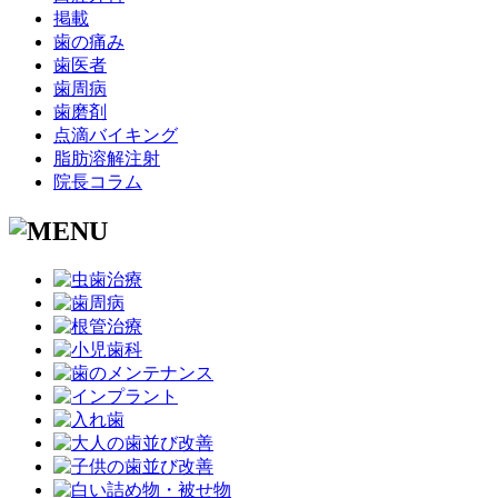
掲載
歯の痛み
歯医者
歯周病
歯磨剤
点滴バイキング
脂肪溶解注射
院長コラム