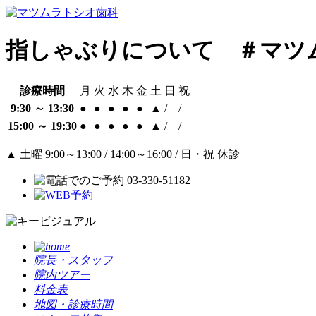
指しゃぶりについて ＃マツ
診療時間
月
火
水
木
金
土
日
祝
9:30 ～ 13:30
●
●
●
●
●
▲
/
/
15:00 ～ 19:30
●
●
●
●
●
▲
/
/
▲
土曜 9:00～13:00 / 14:00～16:00 / 日・祝 休診
院長・スタッフ
院内ツアー
料金表
地図・診療時間