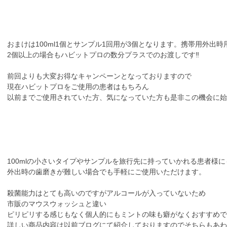
おまけは100ml1個とサンプル1回用が3個となります。携帯用外出
2個以上の場合もハビットプロの数分プラスでのお渡しです‼️
前回よりも大変お得なキャンペーンとなっておりますので
現在ハビットプロをご使用の患者はもちろん
以前までご使用されていた方、気になっていた方も是非この機会に始
100mlの小さいタイプやサンプルを旅行先に持っていかれる患者様
外出時の歯磨きが難しい場合でも手軽にご使用いただけます。
殺菌能力はとても高いのですがアルコールが入っていないため
市販のマウスウォッシュと違い
ピリピリする感じもなく個人的にもミントの味も癖がなくおすすめで
詳しい商品内容は以前ブログにて紹介しておりますのでそちらもあわ