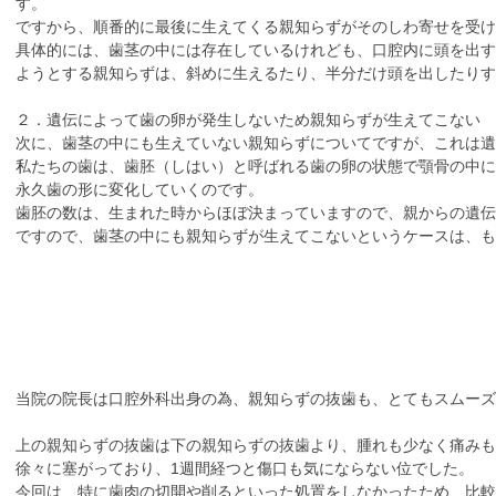
す。
ですから、順番的に最後に生えてくる親知らずがそのしわ寄せを受け
具体的には、歯茎の中には存在しているけれども、口腔内に頭を出す
ようとする親知らずは、斜めに生えるたり、半分だけ頭を出したりす
２．遺伝によって歯の卵が発生しないため親知らずが生えてこない
次に、歯茎の中にも生えていない親知らずについてですが、これは遺
私たちの歯は、歯胚（しはい）と呼ばれる歯の卵の状態で顎骨の中に
永久歯の形に変化していくのです。
歯胚の数は、生まれた時からほぼ決まっていますので、親からの遺伝
ですので、歯茎の中にも親知らずが生えてこないというケースは、
当院の院長は口腔外科出身の為、親知らずの抜歯も、とてもスムーズ
上の親知らずの抜歯は下の親知らずの抜歯より、腫れも少なく痛みも2
徐々に塞がっており、1週間経つと傷口も気にならない位でした。
今回は、特に歯肉の切開や削るといった処置をしなかったため、比