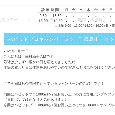
診療時間
月
火
水
木
金
土
日
9:30 ～ 13:30
●
●
●
●
●
▲
/
院内ツアー
料金表
地図・診療時間
15:00 ～ 19:30
●
●
●
●
●
▲
/
土曜 9:00～13:00 / 14:00～16:00 / 日・
▲
ハビットプロキャンペーン✨ 千歳烏山 マツ
2024年3月22日
こんにちは、歯科助手のMです。
最近は少しずつ暖かい日も増えてきましたね
季節の変わり目は体調を崩しやすいので皆さんもお気をつけください
さて今回は只今当院で行っているキャンペーンのご紹介です！
前回はハビットプロ1080mlを2個お買い上げの方に専用ポンプを
（専用ポンプはかなり人気がありすぐに
今回はハビットプロ1080mlを
1個
お買い上げにつき
100ml＋サンプル