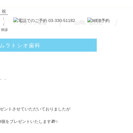
祝
/
スタッフ募集
お問い合わせ
/
祝 休診
ムラトシオ歯科
、、
プレゼントさせていただいておりましたが
3個
をプレゼントいたします🎁✨