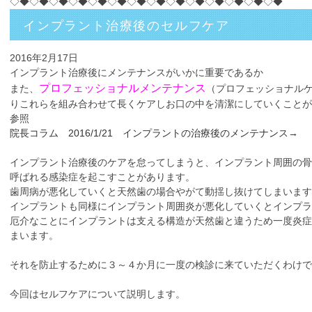
◇◆◇◆◇◆◇◆◇◆◇◆◇◆◇◆◇◆◇◆◇◆◇◆◇◆◇◆
インプラント治療後のセルフケア
2016年2月17日
インプラント治療後にメンテナンスがいかに重要であるか
プロフェッショナルメンテナンス
また、
（プロフェッショナル
りこれらを組み合わせて長くケアしお口の中を清潔にしていくことが
参照
院長コラム 2016/1/21 インプラントの治療後のメンテナンス→
インプラント治療後のケアを怠ってしまうと、インプラント周囲の骨
呼ばれる感染症を起こすことがあります。
歯周病が悪化していくと天然歯の場合やがて動揺し抜けてしまいます
インプラントも同様にインプラント周囲炎が悪化していくとインプラ
厄介なことにインプラントは支える構造が天然歯と違うため一度炎症
まいます。
それを防止するために３～４か月に一度の検診に来ていただくわけ
今回はセルフケアについて説明します。