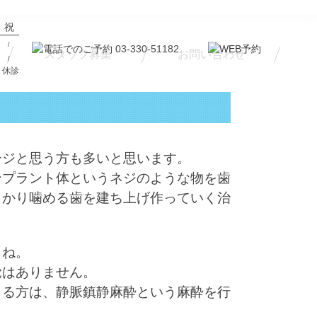
祝
/
スタッフ募集
お問い合わせ
/
祝 休診
ージと思う方も多いと思います。
ンプラント体というネジのような物を歯
っかり噛める歯を建ち上げ作っていく治
よね。
覚はありません。
じる方は、静脈鎮静麻酔という麻酔を行