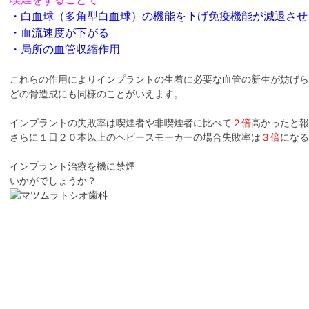
・白血球（多角型白血球）の機能を下げ免疫機能が減退させ
・血流速度が下がる
・局所の血管収縮作用
これらの作用によりインプラントの生着に必要な血管の新生が妨げら
どの骨造成にも同様のことがいえます。
インプラントの失敗率は喫煙者や非喫煙者に比べて
２倍
高かったと報
さらに１日２０本以上のヘビースモーカーの場合失敗率は
３倍
になる
インプラント治療を機に禁煙
いかがでしょうか？