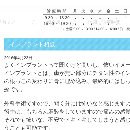
診療時間
月
火
水
木
金
土
日
9:30 ～ 13:30
●
●
●
●
●
▲
/
院内ツアー
料金表
地図・診療時間
15:00 ～ 19:30
●
●
●
●
●
▲
/
土曜 9:00～13:00 / 14:00～16:00 / 日・
▲
インプラント相談
2016年4月23日
よくインプラントって聞くけど高いし、怖いイメ
インプラントとは、歯が無い部分にチタン性のイ
の根っこの変わりに骨に埋め込み、最終的にはし
療です。
外科手術ですので、聞く分には怖いなと感じます
術中は、もちろん麻酔をしていますので痛みの感
それでも怖いな、不安でドキドキしてしまうと感
うことも可能です。