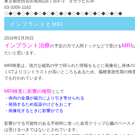
東京都世田谷区南烏山6丁目4−3 タカラビル3F
03-3305-1182
◇◆◇◆◇◆◇◆◇◆◇◆◇◆◇◆◇◆◇◆◇◆◇◆◇◆◇◆
インプラントとMRI
2016年2月26日
インプラント治療
MRI
の予定の方で人間ドックなどで受ける
たいと思います。
MRI検査は、強力な磁気の中で得られた情報をもとに画像化し身体
くCTよりコントラストが高いところもあるため、脳梗塞急性期の検
でも行われています。
MRI検査に影響の種類
として
・体内の金属が磁力により引き寄せられる
・発熱するため低温やけどをおこす
・画像化するときに影響がでる
影響がでる可能性のある手術時に使った血管クリップ心臓のペースメ
は受けるべきではないとされています。