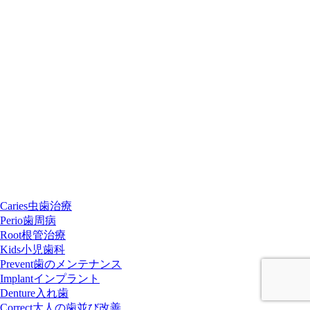
Caries
虫歯治療
Perio
歯周病
Root
根管治療
Kids
小児歯科
Prevent
歯のメンテナンス
Implant
インプラント
Denture
入れ歯
Correct
大人の歯並び改善