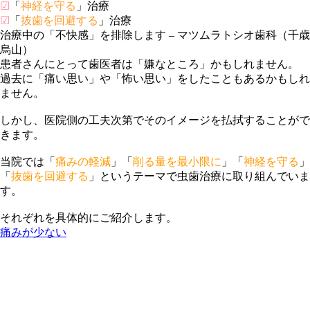
☑
「
神経を守る
」治療
☑
「
抜歯を回避する
」治療
治療中の「不快感」を排除します
– マツムラトシオ歯科（千歳
烏山）
患者さんにとって歯医者は「嫌なところ」かもしれません。
過去に「痛い思い」や「怖い思い」をしたこともあるかもしれ
ません。
しかし、医院側の工夫次第でそのイメージを払拭することがで
きます。
当院では「
痛みの軽減
」「
削る量を最小限に
」「
神経を守る
」
「
抜歯を回避する
」とい
うテーマで虫歯治療に
取り組んでいま
す。
それぞれを具体的にご紹介します。
痛みが少ない