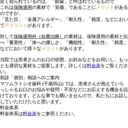
良く知られているのは、「銀歯」と呼ばれているもので
これは
保険適用
の素材で「安価」であることに
メリット
がある
のですが、
「見た目」「金属アレルギー」「耐久性」「精度」などにおい
て
デメリット
があります。
対して
保険適用外（自費治療）
の素材は、保険適用の素材と比
べ「審美性」「体への優しさ」「機能性」「耐久性」「精度」
などにおいて様々な
メリット
があります。
当院では患者さんのお口の状態、お好みなどをお伺いし、もっ
とも適切な素材をご提案します。詳しくは
料金表
をご覧くださ
い。
初診「個別」相談へのご案内
マツムラトシオ歯科 (千歳烏山) では、患者さんが抱えていら
っしゃるお口のお悩みや疑問・不安などにお応えする機会を設
けております。どんな事でも構いませんので、私たちにお話し
していただけたらと思います。
料金体系
料金体系は
料金表
をご参照ください。