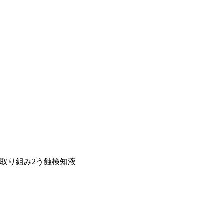
取り組み2
う蝕検知液